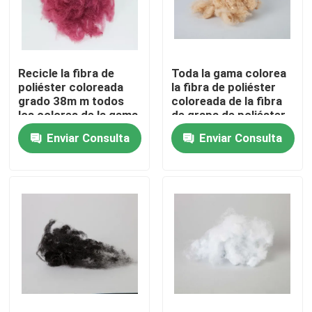
Visita a la fábrica
Recicle la fibra de
Toda la gama colorea
Control de Calidad
poliéster coloreada
la fibra de poliéster
grado 38m m todos
coloreada de la fibra
los colores de la gama
de grapa de poliéster
Contacto
de 1.2D 1.4D 1.5D
Enviar Consulta
Enviar Consulta
Solicitar una cotización
Fibra de grapa viscosa
Fibra discontinua de poliéster reciclado
Fibra cortada de polipropileno