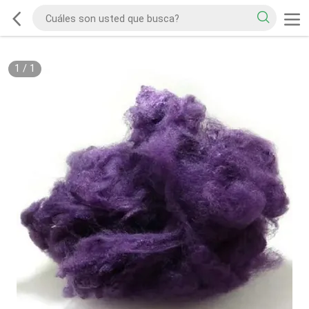
1
/
1