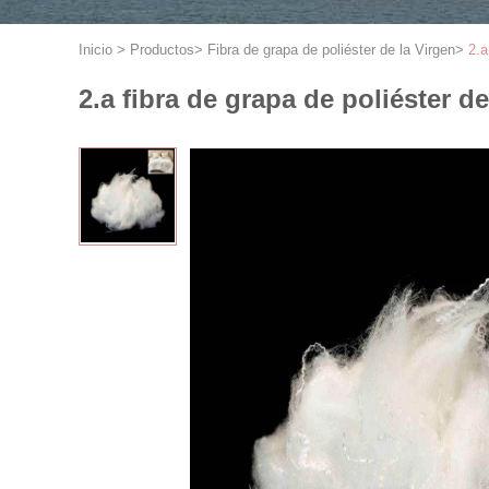
Inicio
>
Productos
>
Fibra de grapa de poliéster de la Virgen
>
2.a
2.a fibra de grapa de poliéster de