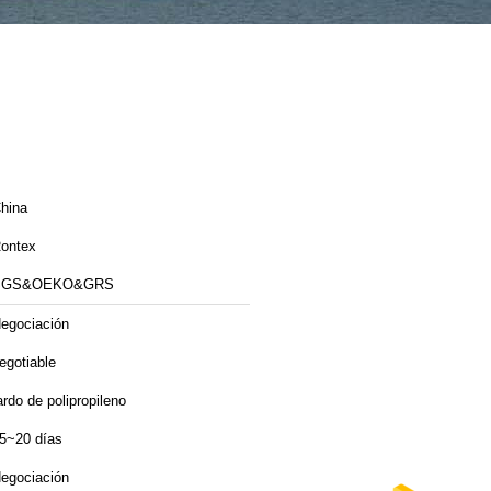
hina
ontex
SGS&OEKO&GRS
egociación
egotiable
ardo de polipropileno
5~20 días
egociación