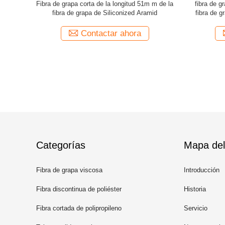
de grapa de
Fibra de grapa corta de la longitud 51m m de la
fibra de g
NIMAL
fibra de grapa de Siliconized Aramid
fibra de g
a
Contactar ahora
Categorías
Mapa del 
Fibra de grapa viscosa
Introducción
Fibra discontinua de poliéster
Historia
reciclado
Fibra cortada de polipropileno
Servicio