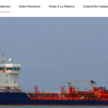
oductos
Sobre Nosotros
Visita A La Fábrica
Control De Calida