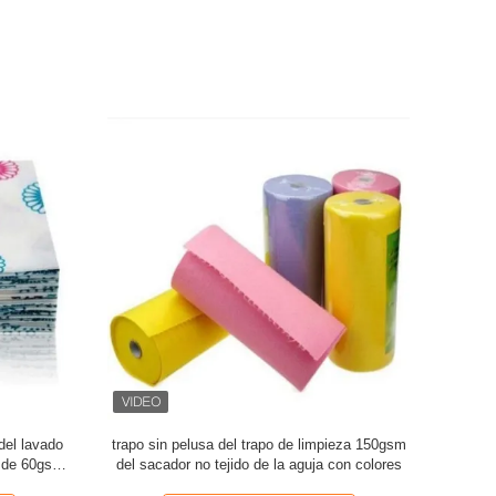
el lavado
trapo sin pelusa del trapo de limpieza 150gsm
trapo 
a de 60gsm
del sacador no tejido de la aguja con colores