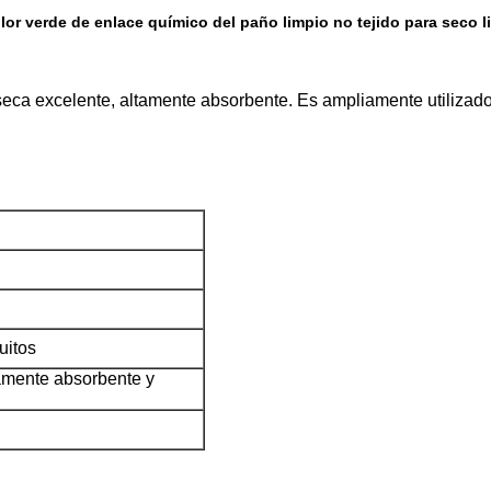
olor verde de enlace químico del paño limpio no tejido para seco l
 seca excelente, altamente absorbente. Es ampliamente utilizado 
uitos
mente absorbente y