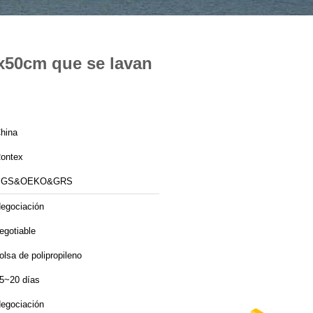
30x50cm que se lavan
hina
ontex
SGS&OEKO&GRS
egociación
egotiable
olsa de polipropileno
5~20 días
egociación