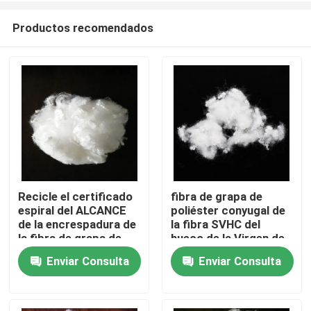
Productos recomendados
Recicle el certificado
fibra de grapa de
espiral del ALCANCE
poliéster conyugal de
Inicio
de la encrespadura de
la fibra SVHC del
la fibra de grapa de
hueco de la Virgen de
poliéster
64m m
Enviar Consulta
Enviar Consulta
Productos
Sobre nosotros