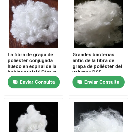
Visita a la fábrica
Control de Calidad
Contacto
La fibra de grapa de
Grandes bacterias
poliéster conjugada
antis de la fibra de
hueco en espiral de la
grapa de poliéster del
bobina recicló 51m m
volumen PSF
Solicitar una cotización
respetuosas del medio
Enviar Consulta
Enviar Consulta
ambiente
Fibra de grapa viscosa
Fibra discontinua de poliéster reciclado
Fibra cortada de polipropileno