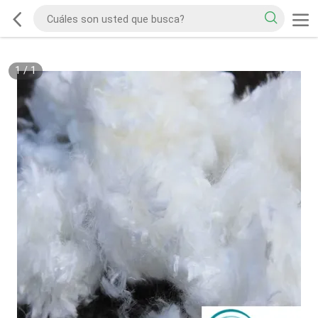
1
/
1