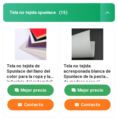
Tela no tejida spunlace
(15)
Tela no tejida de
Tela no tejida
Spunlace del llano del
acresponada blanca de
color para la ropa y la
Spunlace de la pasta
industria del automóvil
de madera para el
aceite resistente
Mejor precio
Mejor precio
medio
Contacto
Contacto