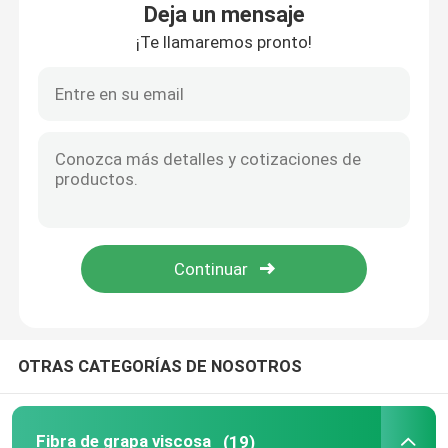
Deja un mensaje
¡Te llamaremos pronto!
Visita a la fábrica
Control de Calidad
Contacto
Solicitar una cotización
Fibra de grapa viscosa
OTRAS CATEGORÍAS DE NOSOTROS
Fibra discontinua de poliéster reciclado
Fibra cortada de polipropileno
Fibra de grapa viscosa
(19)