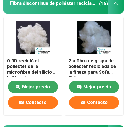
Fibra discontinua de poliéster reciclado
(16)
Fibra de ácido poliláctico
Fibra de bajo punto de fusión
tela no tejida del polipropileno
0.9D recicló el
2.a fibra de grapa de
poliéster de la
poliéster reciclada de
Resina de homopolímero de polipropileno
microfibra del silicio de
la fineza para Sofa
la fibra de grapa de
Filling
poliéster
Paño de limpieza de microfibra
Mejor precio
Mejor precio
Contacto
Contacto
Trapo de limpieza no tejido
Almohada del polímero