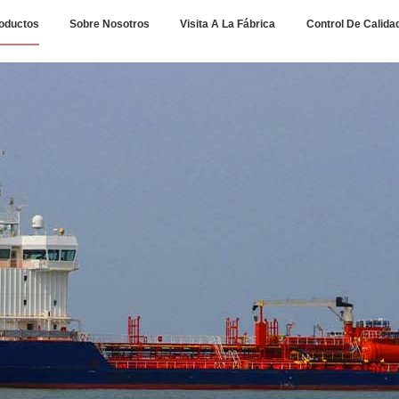
oductos
Sobre Nosotros
Visita A La Fábrica
Control De Calida