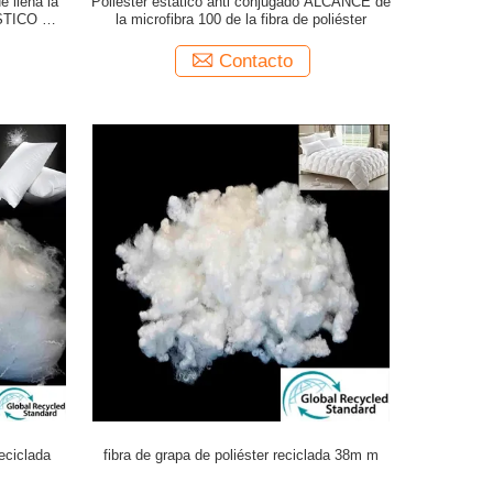
 llena la
Poliéster estático anti conjugado ALCANCE de
STICO de
la microfibra 100 de la fibra de poliéster
Contacto
eciclada
fibra de grapa de poliéster reciclada 38m m