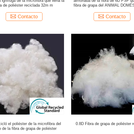
ignífuga de la microfibra que llena la
almohada de la fibra de 6D PSF que
ra de poliéster reciclada 32m m
fibra de grapa del ANIMAL DOMÉ
38m m para Sofa Filling
Contacto
Contacto
icló el poliéster de la microfibra del
0.8D Fibra de grapa de poliéster r
io de la fibra de grapa de poliéster